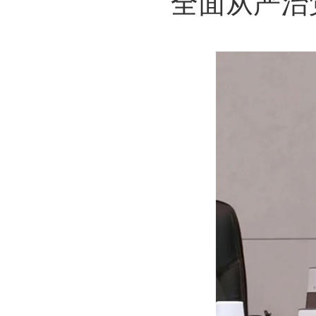
全面从严治