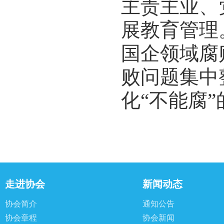
主责主业、
展教育管理
国企领域腐
败问题集中
化“不能腐
走进协会
新闻动态
协会简介
通知公告
协会章程
协会新闻