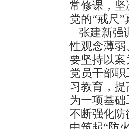
常修课，坚
党的“戒尺
张建新强
性观念薄弱
要坚持以案
党员干部职
习教育，提
为一项基础
不断强化防
中筑起“防火