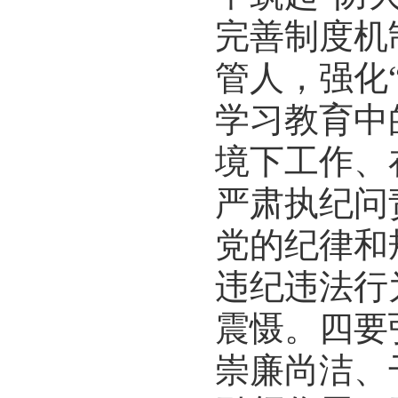
完善制度机
管人，强化
学习教育中
境下工作、
严肃执纪问
党的纪律和
违纪违法行
震慑。四要
崇廉尚洁、